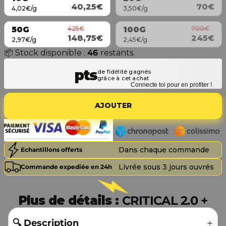
40,25€
70€
4,02€/g
3,50€/g
425€
700€
50G
100G
148,75€
245€
2,97€/g
2,45€/g
📦 Stock disponible :
46
restants.
Connecte toi pour en profiter !
AJOUTER
Dans chaque commande
Echantillons offerts
Livrée sous 3 jours ouvrés
Commande expediée en 24h
Plus de détails :
CRITICAL 2.0 +
🔍 Description