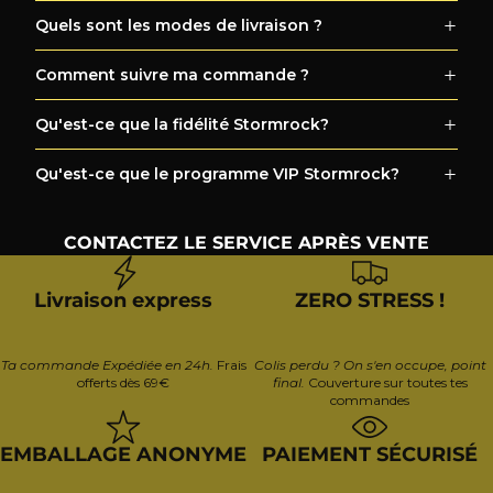
Quels sont les modes de livraison ?
Comment suivre ma commande ?
Qu'est-ce que la fidélité Stormrock?
Qu'est-ce que le programme VIP Stormrock?
CONTACTEZ LE SERVICE APRÈS VENTE
Livraison express
ZERO STRESS !
Ta commande Expédiée en 24h.
Frais
Colis perdu ? On s'en occupe, point
offerts dès 69€
final.
Couverture sur toutes tes
commandes
EMBALLAGE ANONYME
PAIEMENT SÉCURISÉ