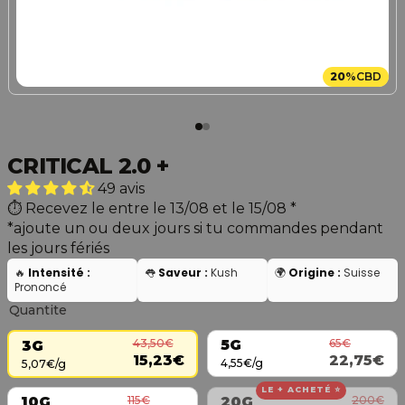
20
%
CBD
CRITICAL 2.0 +
49 avis
Recevez le entre le 13/08 et le 15/08
*
*ajoute un ou deux jours si tu commandes pendant
les jours fériés
🔥
Intensité :
👅
Saveur :
Kush
🌍
Origine :
Suisse
Prononcé
Quantite
65€
43,50€
5G
3G
22,75€
15,23€
4,55€/g
5,07€/g
LE + ACHETÉ ⭐
115€
200€
10G
20G