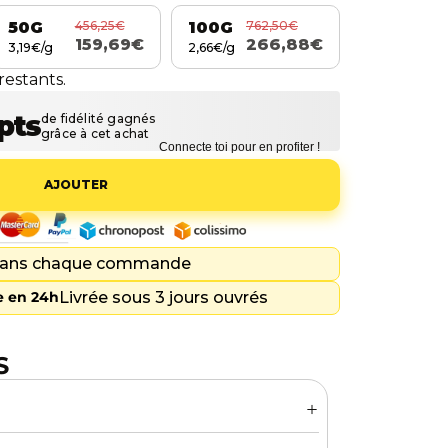
456,25€
762,50€
50G
100G
159,69€
266,88€
3,19€/g
2,66€/g
restants.
Connecte toi pour en profiter !
AJOUTER
ans chaque commande
Livrée sous 3 jours ouvrés
 en 24h
S