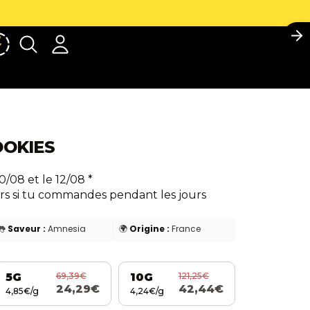
No
Compte
Autres options de connexion
Commandes
Profil
OOKIES
0/08 et le 12/08
*
rs si tu commandes pendant les jours
👅
Saveur :
Amnesia
🌍
Origine :
France
69,39€
121,25€
5G
10G
24,29€
42,44€
4,85€/g
4,24€/g