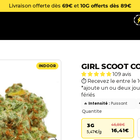
Livraison offerte dès
69€
et
10G offerts dès 89€
GIRL SCOOT C
INDOOR
109 avis
Recevez le entre le 1
*ajoute un ou deux jou
fériés
🔥
Intensité :
Puissant
Quantite
46,88€
3G
16,41€
5,47€/g