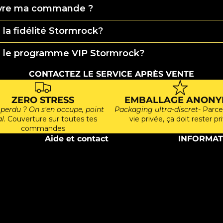
vre ma commande ?
la fidélité Stormrock?
e le programme VIP Stormrock?
CONTACTEZ LE SERVICE APRÈS VENTE
ZERO STRESS
EMBALLAGE ANONY
 perdu ? On s'en occupe, point
Packaging ultra-discret
- Parce
l.
Couverture sur toutes tes
vie privée, ça doit rester pr
commandes
Aide et contact
INFORMAT