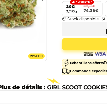
LE + ACHETÉ ⭐
212,50€
20G
74,38€
3,71€/g
📦 Stock disponible :
51
21
%
CBD
D
Echantillons offerts
Commande expediée
Plus de détails :
GIRL SCOOT COOKIE