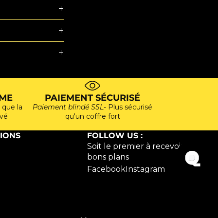
ME
PAIEMENT SÉCURISÉ
 que la
Paiement blindé SSL
- Plus sécurisé
ivé
qu'un coffre fort
IONS
FOLLOW US :
Soit le premier à recevoir nos
bons plans
Facebook
Instagram