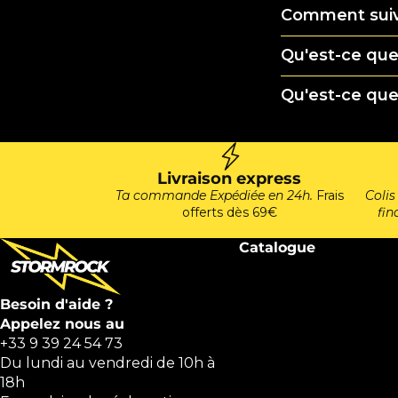
Comment sui
Qu'est-ce que 
Qu'est-ce qu
Livraison express
Ta commande Expédiée en 24h.
Frais
Colis
offerts dès 69€
fina
Catalogue
10€ OFFERTS
Besoin d'aide ?
cumulables sur tout le site !
Appelez nous au
+33 9 39 24 54 73
Débloque ton offre exclusive 👇
Du lundi au vendredi de 10h à
18h