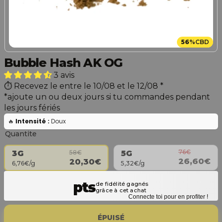
56
%
CBD
Bubble Hash AK OG
3 avis
Recevez le entre le 10/08 et le 12/08
*
*ajoute un ou deux jours si tu commandes pendant
les jours fériés
🔥
Intensité :
Doux
Quantite
76€
58€
5G
3G
26,60€
20,30€
5,32€/g
6,76€/g
Connecte toi pour en profiter !
ÉPUISÉ