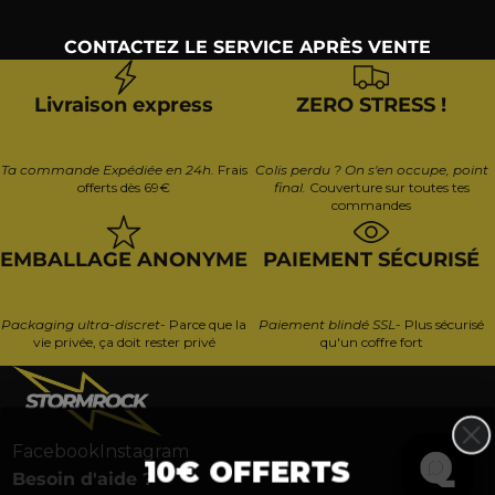
CONTACTEZ LE SERVICE APRÈS VENTE
Livraison express
ZERO STRESS !
Ta commande Expédiée en 24h.
Frais
Colis perdu ? On s'en occupe, point
offerts dès 69€
final.
Couverture sur toutes tes
commandes
EMBALLAGE ANONYME
PAIEMENT SÉCURISÉ
Packaging ultra-discret
- Parce que la
Paiement blindé SSL
- Plus sécurisé
vie privée, ça doit rester privé
qu'un coffre fort
Facebook
Instagram
10€ OFFERTS
Besoin d'aide ?