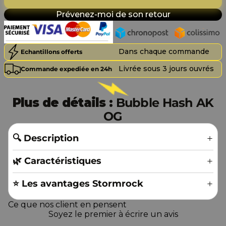
Prévenez-moi de son retour
Dans chaque commande
Echantillons offerts
Livrée sous 3 jours ouvrés
Commande expediée en 24h
Plus de détails :
Bubble Hash AK
OG
🔍 Description
🌿 Caractéristiques
⭐️ Les avantages Stormrock
Ce que nos client en pensent
Soyez le premier à écrire un avis