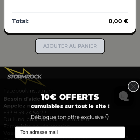
Total:
0,00 €
AJOUTER AU PANIER
Aucun produit sélectionné
Facebook
Instagram
10€ OFFERTS
Besoin d'aide ?
Appelez nous au
cumulables sur tout le site !
+33 9 39 24 54 73
Débloque ton offre exclusive 👇
Du lundi au vendredi de 10h à 18h
Formulaire de réclamation
Vous êtes pro ?
×
👋
Besoin d'aide ?