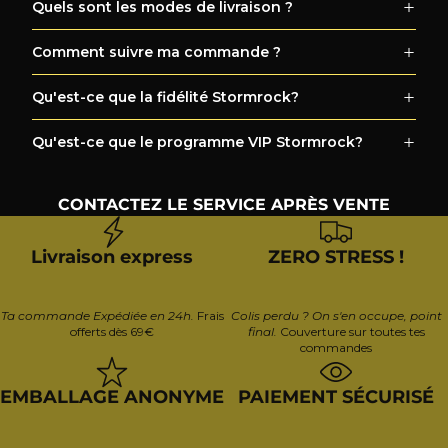
Quels sont les modes de livraison ?
Comment suivre ma commande ?
Qu'est-ce que la fidélité Stormrock?
Qu'est-ce que le programme VIP Stormrock?
CONTACTEZ LE SERVICE APRÈS VENTE
Livraison express
ZERO STRESS !
Ta commande Expédiée en 24h.
Frais
Colis perdu ? On s'en occupe, point
offerts dès 69€
final.
Couverture sur toutes tes
commandes
EMBALLAGE ANONYME
PAIEMENT SÉCURISÉ