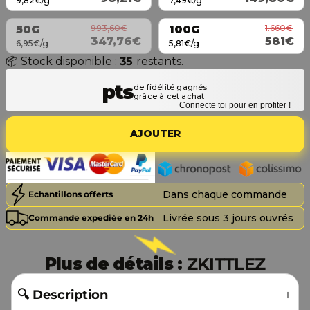
9,82€/g
7,49€/g
993,60€
1.660€
50G
100G
347,76€
581€
6,95€/g
5,81€/g
📦 Stock disponible :
35
restants.
Connecte toi pour en profiter !
AJOUTER
Dans chaque commande
Echantillons offerts
Livrée sous 3 jours ouvrés
Commande expediée en 24h
Plus de détails :
ZKITTLEZ
🔍 Description