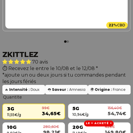
22
%
CBD
ZKITTLEZ
70 avis
Recevez le entre le 10/08 et le 12/08
*
*ajoute un ou deux jours si tu commandes pendant
les jours fériés
🔥
Intensité :
Doux
👅
Saveur :
Amnesia
🌍
Origine :
France
Quantite
156,40€
99€
5G
3G
54,74€
34,65€
10,94€/g
11,55€/g
LE + ACHETÉ ⭐
280,60€
428€
10G
20G
98,21€
149,80€