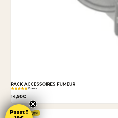
PACK ACCESSOIRES FUMEUR
15 avis
14,90€
Grand Plateau STORMROCK
Pssst !
BEST SELLER