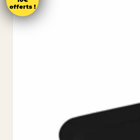
10€
offerts !