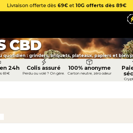
Livraison offerte dès
69€
et
10G offerts dès 89€
S CBD
 quotidien : grinders, briquets, plateaux, papiers et bien p
 en 24h
Colis assuré
100% anonyme
Pai
séc
ès 69€
Perdu ou volé ? On gère.
Carton neutre, zéro odeur
Cryp