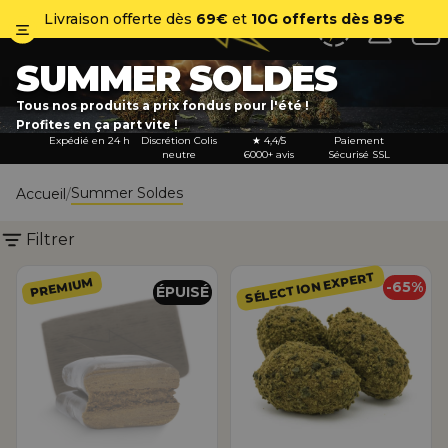
No
Livraison offerte dès
69€
et
10G offerts dès 89€
SUMMER SOLDES
Tous nos produits a prix fondus pour l'été !
Profites en ça part vite !
Expédié en 24 h
Discrétion Colis
★ 4,4/5
Paiement
neutre
6000+ avis
Sécurisé SSL
Summer Soldes
Accueil
Filtrer
SUPREME HASH
WEEDROCK CBD+
SÉLECTION EXPERT
PREMIUM
-65%
ÉPUISÉ