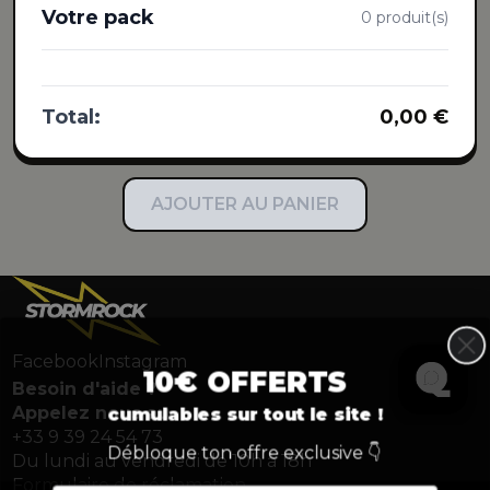
Votre pack
0 produit(s)
Total:
0,00 €
AJOUTER AU PANIER
Aucun produit sélectionné
Facebook
Instagram
10€ OFFERTS
Besoin d'aide ?
Appelez nous au
cumulables sur tout le site !
+33 9 39 24 54 73
Débloque ton offre exclusive 👇
Du lundi au vendredi de 10h à 18h
Formulaire de réclamation