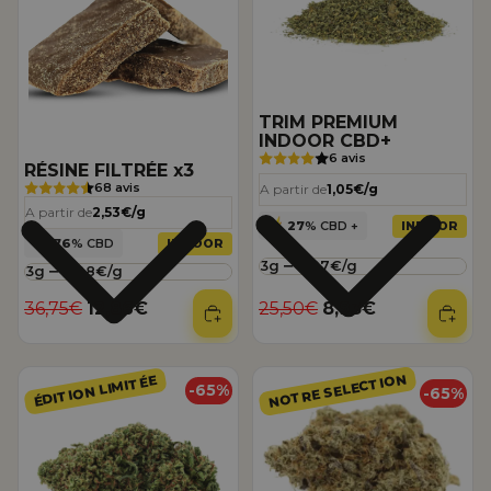
TRIM PREMIUM
INDOOR CBD+
6 avis
RÉSINE FILTRÉE x3
68 avis
A partir de
1,05€/g
A partir de
2,53€/g
27
% CBD +
INDOOR
76
% CBD
INDOOR
Quantite
Quantite
Prix régulier
Prix promotionnel
Prix régulier
Prix promotionnel
36,75€
12,86€
25,50€
8,93€
KALI HAZE (🇯🇲 JAMAICAN GENETICS)
SUPER SKUNK
NOTRE SELECTION
ÉDITION LIMITÉE
-65%
-65%