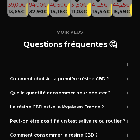
Quantite
Quantite
Quantite
Prix régulier
Prix régulier
Prix régulier
Prix régul
Prix régulier
Prix régulier
Prix promot
Pr
39,00€
94,00€
40,50€
44,25€
31,50€
41,25€
11
Prix promotionnel
Prix promotionnel
Prix promotionnel
Prix prom
Prix promotionnel
Pr
13,65€
32,90€
14,18€
15,49€
11,03€
14,44€
41
VOIR PLUS
Questions fréquentes 🤔
Comment choisir sa première résine CBD ?
Quelle quantité consommer pour débuter ?
La résine CBD est-elle légale en France ?
Peut-on être positif à un test salivaire ou routier ?
Comment consommer la résine CBD ?