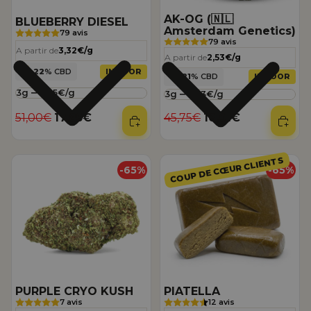
AK-OG (🇳🇱
BLUEBERRY DIESEL
Amsterdam Genetics)
79 avis
79 avis
A partir de
3,32€/g
A partir de
2,53€/g
22
% CBD
INDOOR
21
% CBD
INDOOR
Quantite
Quantite
Prix régulier
Prix promotionnel
Prix régulier
Prix promotionnel
51,00€
17,85€
45,75€
16,01€
PURPLE CRYO KUSH
PIATELLA
COUP DE CŒUR CLIENTS
-65%
-65%
PURPLE CRYO KUSH
PIATELLA
7 avis
12 avis