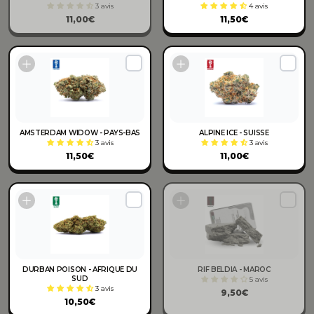
3 avis
4 avis
11,00€
11,50€
AMSTERDAM WIDOW - PAYS-BAS
ALPINE ICE - SUISSE
3 avis
3 avis
11,50€
11,00€
DURBAN POISON - AFRIQUE DU
RIF BELDIA - MAROC
SUD
5 avis
3 avis
9,50€
10,50€