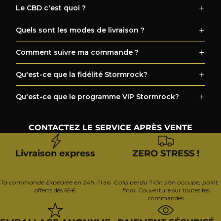
Le CBD c'est quoi ?
Quels sont les modes de livraison ?
Comment suivre ma commande ?
Qu'est-ce que la fidélité Stormrock?
Qu'est-ce que le programme VIP Stormrock?
CONTACTEZ LE SERVICE APRÈS VENTE
Livraison express
ZERO STRESS !
Ta commande Expédiée en 24h.
Frais
Colis perdu ? On s'en occupe, point
offerts dès 69€
final.
Couverture sur toutes tes
commandes