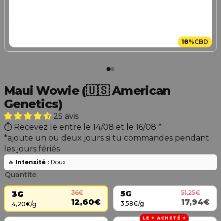
18
%
CBD
Maui Wowie (🇺🇸 American
Genetics)
25 avis
Recevez le entre le 14/08 et le 16/08
*
*ajoute un ou deux jours si tu commandes pendant
les jours fériés
🔥
Intensité :
Doux
Quantite
51,25€
36€
5G
3G
17,94€
12,60€
3,58€/g
4,20€/g
LE + ACHETÉ ⭐