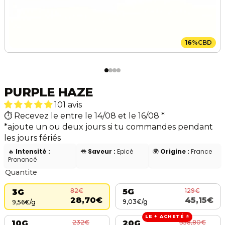
16
%
CBD
PURPLE HAZE
101 avis
Recevez le entre le 14/08 et le 16/08
*
*ajoute un ou deux jours si tu commandes pendant
les jours fériés
🔥
Intensité :
👅
Saveur :
Epicé
🌍
Origine :
France
Prononcé
Quantite
129€
82€
5G
3G
45,15€
28,70€
9,03€/g
9,56€/g
LE + ACHETÉ ⭐
232€
358,80€
10G
20G