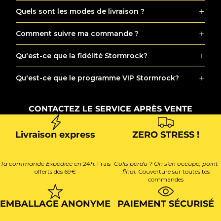
Quels sont les modes de livraison ?
Comment suivre ma commande ?
Qu'est-ce que la fidélité Stormrock?
Qu'est-ce que le programme VIP Stormrock?
CONTACTEZ LE SERVICE APRÈS VENTE
Livraison express
ZERO STRESS !
Ta commande Expédiée en 24h.
Frais
Colis perdu ? On s'en occupe, point
offerts dès 69€
final.
Couverture sur toutes tes
commandes
EMBALLAGE ANONYME
PAIEMENT SÉCURISÉ