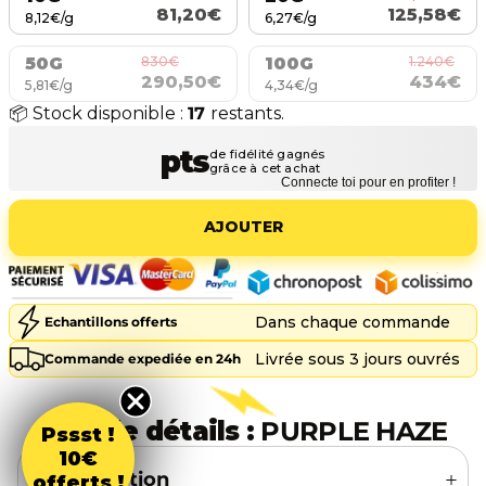
81,20€
125,58€
8,12€/g
6,27€/g
830€
1.240€
50G
100G
290,50€
434€
5,81€/g
4,34€/g
📦 Stock disponible :
17
restants.
Connecte toi pour en profiter !
AJOUTER
Dans chaque commande
Echantillons offerts
Livrée sous 3 jours ouvrés
Commande expediée en 24h
Plus de détails :
PURPLE HAZE
Pssst !
10€
🔍 Description
offerts !