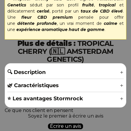
Genetics
séduit par son profil
fruité
,
tropical
et
délicatement
cerisé
, porté par un
taux de CBD élevé
.
Une
fleur CBD premium
pensée pour offrir
une
détente profonde
, un vrai moment de
calme
et
une
expérience aromatique haut de gamme
.
Plus de détails :
TROPICAL
CHERRY (🇳🇱 AMSTERDAM
GENETICS)
🔍 Description
🌿 Caractéristiques
⭐️ Les avantages Stormrock
Ce que nos client en pensent
Soyez le premier à écrire un avis
Écrire un avis