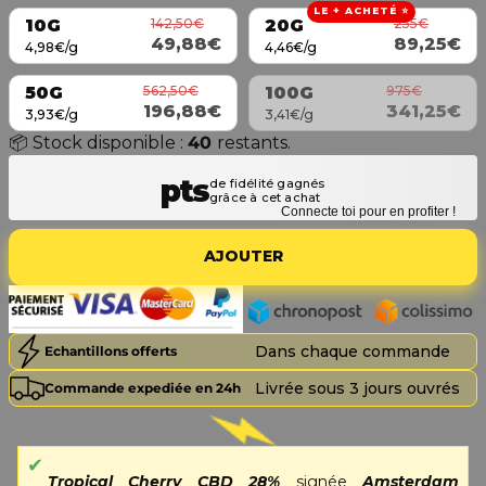
LE + ACHETÉ ⭐
142,50€
255€
10G
20G
49,88€
89,25€
4,98€/g
4,46€/g
562,50€
975€
50G
100G
196,88€
341,25€
3,93€/g
3,41€/g
📦 Stock disponible :
40
restants.
Connecte toi pour en profiter !
AJOUTER
Dans chaque commande
Echantillons offerts
Livrée sous 3 jours ouvrés
Commande expediée en 24h
Tropical Cherry CBD 28%
signée
Amsterdam