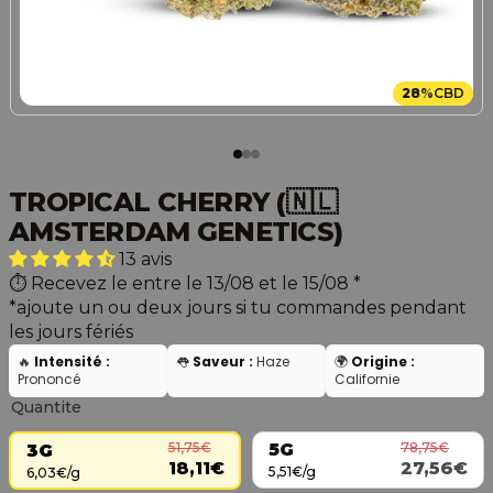
28
%
CBD
TROPICAL CHERRY (🇳🇱
AMSTERDAM GENETICS)
13 avis
Recevez le entre le 13/08 et le 15/08
*
*ajoute un ou deux jours si tu commandes pendant
les jours fériés
🔥
Intensité :
👅
Saveur :
Haze
🌍
Origine :
Prononcé
Californie
Quantite
78,75€
51,75€
5G
3G
27,56€
18,11€
5,51€/g
6,03€/g