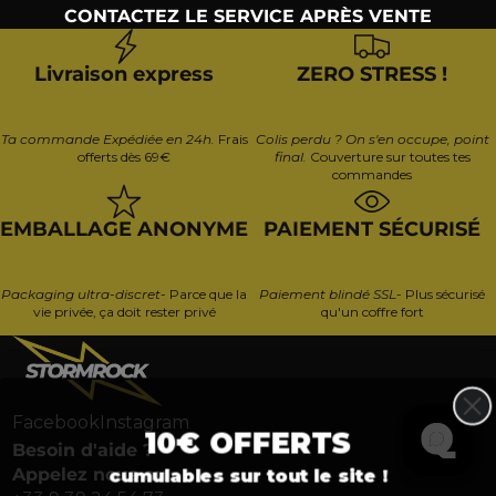
CONTACTEZ LE SERVICE APRÈS VENTE
Livraison express
ZERO STRESS !
Ta commande Expédiée en 24h.
Frais
Colis perdu ? On s'en occupe, point
offerts dès 69€
final.
Couverture sur toutes tes
commandes
EMBALLAGE ANONYME
PAIEMENT SÉCURISÉ
Packaging ultra-discret
- Parce que la
Paiement blindé SSL
- Plus sécurisé
vie privée, ça doit rester privé
qu'un coffre fort
Facebook
Instagram
10€ OFFERTS
Besoin d'aide ?
Appelez nous au
cumulables sur tout le site !