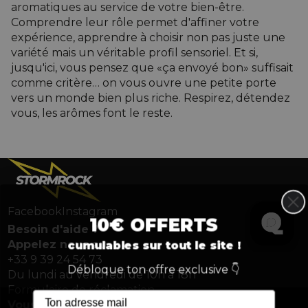
aromatiques au service de votre bien-être.
Comprendre leur rôle permet d'affiner votre
expérience, apprendre à choisir non pas juste une
variété mais un véritable profil sensoriel. Et si,
jusqu'ici, vous pensez que «ça envoyé bon» suffisait
comme critère… on vous ouvre une petite porte
vers un monde bien plus riche. Respirez, détendez
vous, les arômes font le reste.
Facebook
Instagram
10€ OFFERTS
Besoin d'aide ?
Appelez nous au
cumulables sur tout le site !
+33 9 39 24 54 73
Débloque ton offre exclusive 👇
Du lundi au vendredi de 10h à 18h
Formulaire de réclamation
Vous êtes pro ?