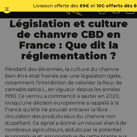
No
Livraison offerte dès
69€
et
10G offerts dès 
Législation et culture
de chanvre CBD en
France : Que dit la
réglementation ?
Pendant des décennies, la culture du chanvre
bien-être était freinée par une législation rigide,
notamment l’interdiction de valoriser la fleur de
cannabis sativa L., en vigueur depuis les années
1990. Ce verrou a commencé à sauter en 2020,
lorsqu’une décision européenne a rappelé à la
France qu’elle ne pouvait entraver la libre
circulation des produits issus du chanvre non
stupéfiant. Ce signal a donné un nouvel élan à de
nombreux agriculteurs, séduits par le potentiel
économique et agronomique de cette plante aux