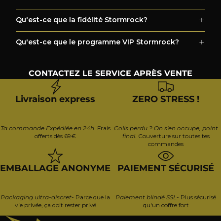
Qu'est-ce que la fidélité Stormrock?
Qu'est-ce que le programme VIP Stormrock?
CONTACTEZ LE SERVICE APRÈS VENTE
Livraison express
ZERO STRESS !
Ta commande Expédiée en 24h.
Frais
Colis perdu ? On s'en occupe, point
offerts dès 69€
final.
Couverture sur toutes tes
commandes
EMBALLAGE ANONYME
PAIEMENT SÉCURISÉ
Packaging ultra-discret
- Parce que la
Paiement blindé SSL
- Plus sécurisé
vie privée, ça doit rester privé
qu'un coffre fort