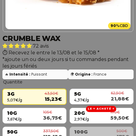
90
%
CBD
CRUMBLE WAX
72 avis
Recevez le entre le 13/08 et le 15/08
*
*ajoute un ou deux jours si tu commandes pendant
les jours fériés
🔥
Intensité :
Puissant
🌍
Origine :
France
Quantite
62,50€
43,50€
5G
3G
21,88€
15,23€
4,37€/g
5,07€/g
LE + ACHETÉ ⭐
105€
170€
10G
20G
36,75€
59,50€
3,67€/g
2,97€/g
337,50€
500€
50G
100G