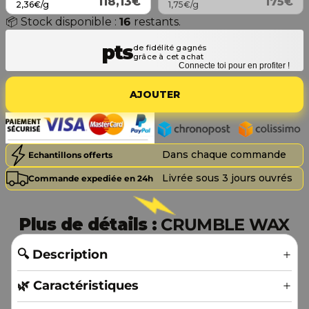
118,13€
175€
2,36€/g
1,75€/g
📦 Stock disponible :
16
restants.
Connecte toi pour en profiter !
AJOUTER
Dans chaque commande
Echantillons offerts
Livrée sous 3 jours ouvrés
Commande expediée en 24h
Plus de détails :
CRUMBLE WAX
🔍 Description
🌿 Caractéristiques