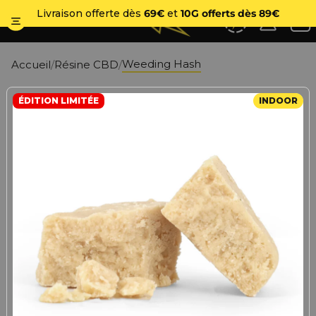
No
Livraison offerte dès
69€
et
10G offerts dès 89€
Weeding Hash
Accueil
Résine CBD
ÉDITION LIMITÉE
INDOOR