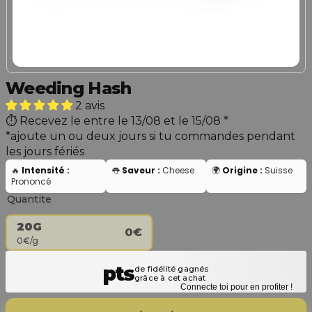
Weeding Hash
2 avis
Recevez le entre le 13/08 et le 15/08
*
*ajoute un ou deux jours si tu commandes pendant
les jours fériés
🔥
Intensité :
👅
Saveur :
Cheese
🌍
Origine :
Suisse
Prononcé
Quantite
20G
0€
0€/g
Connecte toi pour en profiter !