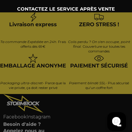
CONTACTEZ LE SERVICE APRÈS VENTE
Livraison express
ZERO STRESS !
Ta commande Expédiée en 24h.
Frais
Colis perdu ? On s'en occupe, point
offerts dès 69€
final.
Couverture sur toutes tes
commandes
EMBALLAGE ANONYME
PAIEMENT SÉCURISÉ
Packaging ultra-discret
- Parce que la
Paiement blindé SSL
- Plus sécurisé
vie privée, ça doit rester privé
qu'un coffre fort
Facebook
Instagram
10€ OFFERTS
Besoin d'aide ?
Appelez nous au
cumulables sur tout le site !