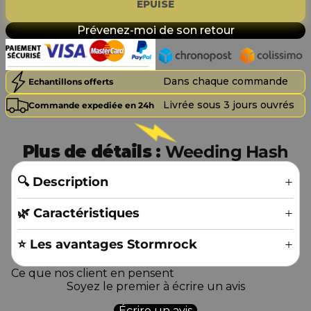
ÉPUISÉ
Prévenez-moi de son retour
Dans chaque commande
Echantillons offerts
Livrée sous 3 jours ouvrés
Commande expediée en 24h
Plus de détails :
Weeding Hash
🔍 Description
🌿 Caractéristiques
⭐️ Les avantages Stormrock
Ce que nos client en pensent
Soyez le premier à écrire un avis
Écrire un avis