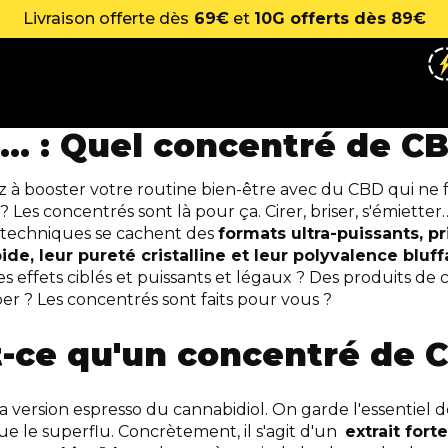
Livraison offerte dès
69€
et
10G offerts dès 89€
.. : Quel concentré de CB
 à booster votre routine bien-être avec du CBD qui ne fa
 ?
Les concentrés sont là
pour ça. Cirer, briser, s'émietter
techniques se cachent des
formats ultra-puissants, pr
pide, leur pureté cristalline et leur polyvalence bluf
 effets ciblés et puissants et légaux ? Des produits de 
er ? Les concentrés sont faits pour vous ?
t-ce qu'un concentré de 
a version espresso du cannabidiol. On garde l'essentiel 
ue le superflu. Concrètement, il s'agit d'un
extrait for