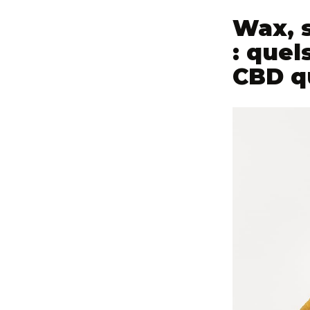
Wax, s
: quel
CBD qu