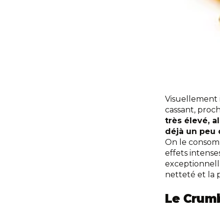
Visuellement i
cassant, proc
très élevé, 
déjà un peu 
On le consom
effets intense
exceptionnelle
netteté et la
Le Crumbl