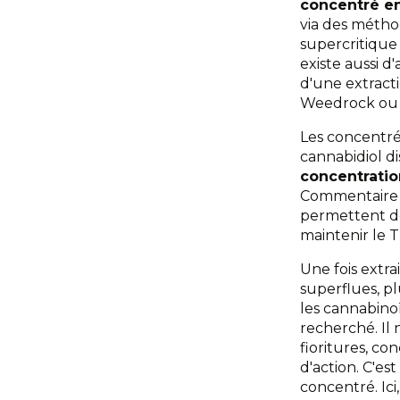
concentré e
via des métho
supercritique 
existe aussi d
d'une extract
Weedrock ou l
Les concentré
cannabidiol d
concentratio
Commentaire e
permettent de
maintenir le 
Une fois extra
superflues,
pl
les cannabino
recherché.
Il
fioritures, co
d'action. C'es
concentré. Ici