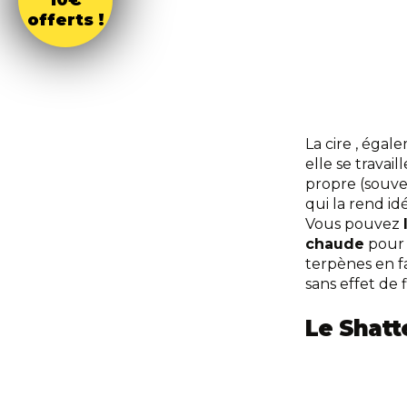
10€
offerts !
La cire
, égale
elle se travai
propre (souve
qui la rend i
Vous pouvez
chaude
pour 
terpènes en f
sans effet de 
Le Shatt