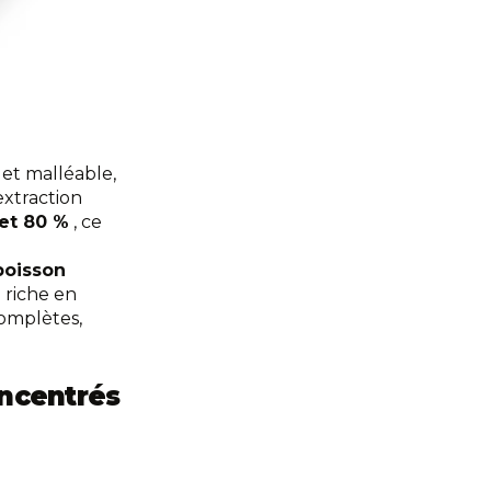
et malléable,
extraction
et 80 %
, ce
boisson
 riche en
complètes,
oncentrés