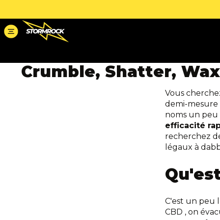
Crumble, Shatter, Wax.
Vous cherchez
demi-mesure
noms un peu 
efficacité ra
recherchez des
légaux à dabb
Qu'es
C'est un peu l
CBD
, on évac