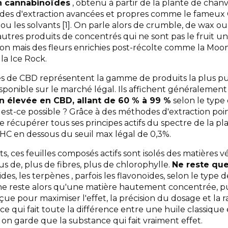
n cannabinoïdes
, obtenu à partir de la plante de chan
des d'extraction avancées et propres comme le fameux
ou les solvants [1]. On parle alors de crumble, de wax ou 
'autres produits de concentrés qui ne sont pas le fruit 
ion mais des fleurs enrichies post-récolte comme la Moon
a Ice Rock.
s de CBD représentent la gamme de produits la plus pu
isponible sur le marché légal. Ils affichent généralemen
n élevée en CBD, allant de 60 % à 99 %
selon le type 
st-ce possible ? Grâce à des méthodes d'extraction poi
 récupérer tous ses principes actifs du spectre de la pl
THC en dessous du seuil max légal de 0,3%.
its, ces feuilles composés actifs sont isolés des matières 
us de, plus de fibres, plus de chlorophylle.
Ne reste que
ïdes,
les terpènes
, parfois les flavonoïdes, selon le type
 ne reste alors qu'une matière hautement concentrée, pu
nçue pour maximiser l'effet, la précision du dosage et la r
t ce qui fait toute la différence entre une huile classique
, on garde que la substance qui fait vraiment effet.