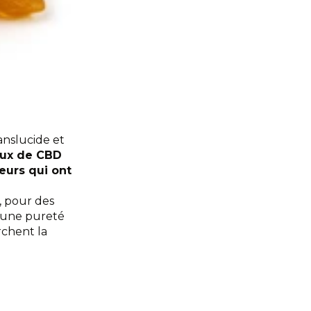
anslucide et
aux de CBD
eurs qui ont
, pour des
e une pureté
rchent la