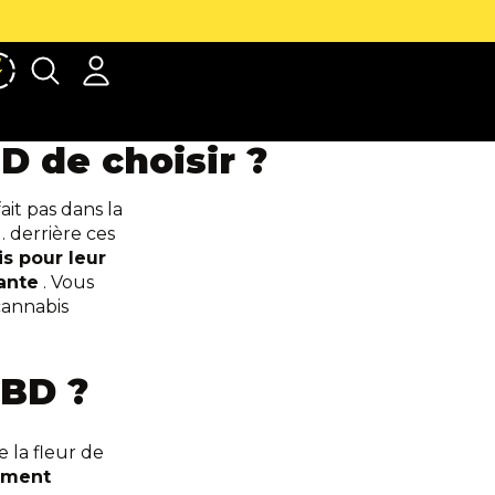
No
Compte
Autres options de connexion
Commandes
Profil
D de choisir ?
it pas dans la
… derrière ces
is pour leur
fante
. Vous
cannabis
CBD ?
de
la fleur de
tement