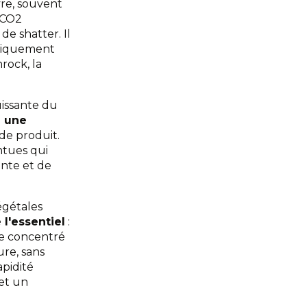
vre, souvent
 CO2
de shatter. Il
uniquement
rock, la
issante du
t
une
de produit.
ntues qui
ante et de
végétales
 l'essentiel
:
 de concentré
re, sans
apidité
 et un