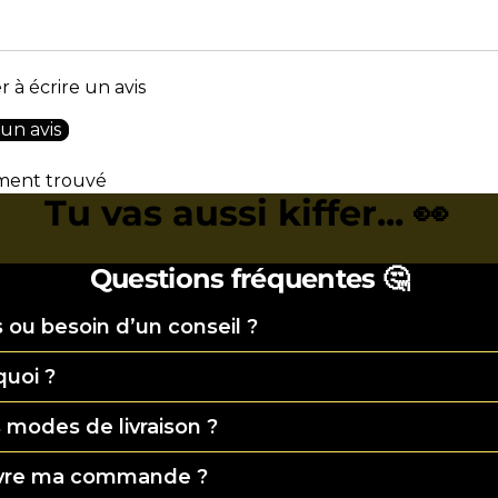
 à écrire un avis
 un avis
ment trouvé
Tu vas aussi kiffer... 👀
Questions fréquentes 🤔
 ou besoin d’un conseil ?
quoi ?
 modes de livraison ?
vre ma commande ?