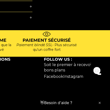
ME
PAIEMENT SÉCURISÉ
 que la
Paiement blindé SSL
- Plus sécurisé
ivé
qu'un coffre fort
IONS
FOLLOW US :
Soit le premier à recevoir nos
bons plans
Facebook
Instagram
×
👋
Besoin d'aide ?