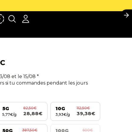
No
Compte
Autres options de connexion
Commandes
Profil
HC
3/08 et le 15/08
*
rs si tu commandes pendant les jours
82,50€
112,50€
5G
10G
28,88€
39,38€
5,77€/g
3,93€/g
387,50€
600€
50G
100G