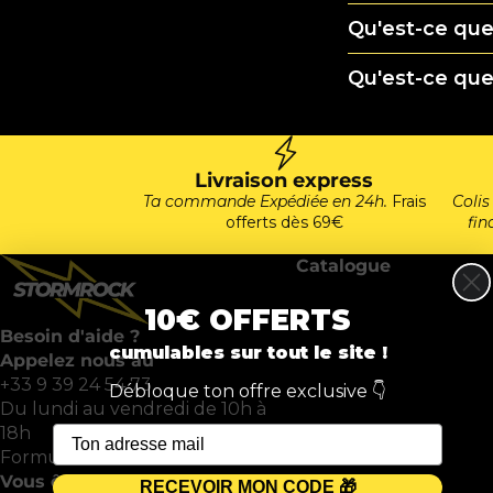
Qu'est-ce que 
Qu'est-ce qu
Livraison express
Ta commande Expédiée en 24h.
Frais
Colis
offerts dès 69€
fina
Catalogue
10€ OFFERTS
Besoin d'aide ?
cumulables sur tout le site !
Appelez nous au
+33 9 39 24 54 73
Débloque ton offre exclusive 👇
Du lundi au vendredi de 10h à
18h
Formulaire de réclamation
Vous êtes pro ?
RECEVOIR MON CODE 🎁