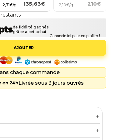
135,63€
210€
2,71€/g
2,10€/g
2
restants.
Connecte toi pour en profiter !
AJOUTER
ans chaque commande
Livrée sous 3 jours ouvrés
 en 24h