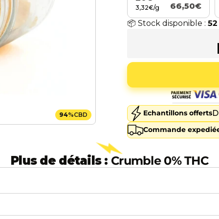
66,50€
3,32€/g
📦 Stock disponible :
5
D
Echantillons offerts
94
%
CBD
Commande expediée
Plus de détails :
Crumble 0% THC