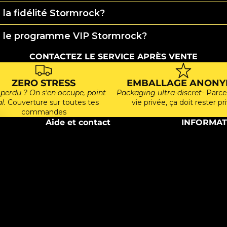
la fidélité Stormrock?
e le programme VIP Stormrock?
CONTACTEZ LE SERVICE APRÈS VENTE
ZERO STRESS
EMBALLAGE ANONY
 perdu ? On s'en occupe, point
Packaging ultra-discret
- Parce
l.
Couverture sur toutes tes
vie privée, ça doit rester pr
commandes
Aide et contact
INFORMAT