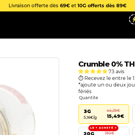
Livraison offerte dès
69€
et
10G offerts dès 89€
Crumble 0% T
73 avis
Recevez le entre le 1
*ajoute un ou deux jou
fériés
Quantite
44,25€
3G
15,49€
5,16€/g
LE + ACHETÉ ⭐
190€
20G