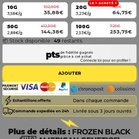
LE + ACHETÉ ⭐
102,50€
185€
10G
20G
35,88€
64,75€
3,58€/g
3,23€/g
412,50€
725€
50G
100G
144,38€
253,75€
2,88€/g
2,53€/g
📦 Stock disponible :
49
restants.
Connecte toi pour en profiter !
AJOUTER
Dans chaque commande
Echantillons offerts
Livrée sous 3 jours ouvrés
Commande expediée en 24h
Plus de détails :
FROZEN BLACK