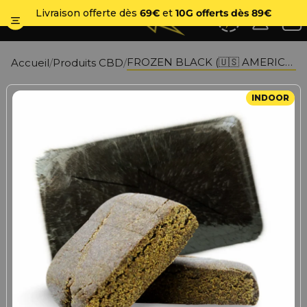
No
Livraison offerte dès
69€
et
10G offerts dès 89€
FROZEN BLACK (🇺🇸 AMERICAN GENETICS)
Accueil
Produits CBD
INDOOR