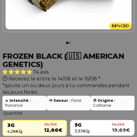
59
%
CBD
FROZEN BLACK (🇺🇸 AMERICAN
GENETICS)
74 avis
Recevez le entre le 14/08 et le 16/08
*
*ajoute un ou deux jours si tu commandes pendant
les jours fériés
🔥
Intensité :
👅
Saveur :
Floral
🌍
Origine :
Prononcé
Californie
Quantite
56,25€
36,75€
5G
3G
19,69€
12,86€
3,93€/g
4,28€/g