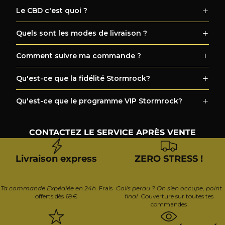
Le CBD c'est quoi ?
Quels sont les modes de livraison ?
Comment suivre ma commande ?
Qu'est-ce que la fidélité Stormrock?
Qu'est-ce que le programme VIP Stormrock?
CONTACTEZ LE SERVICE APRÈS VENTE
Livraison express
ZERO STRESS !
Ta commande Expédiée en 24h.
Frais
Colis perdu ? On s'en occupe, point
offerts dès 69€
final.
Couverture sur toutes tes
commandes