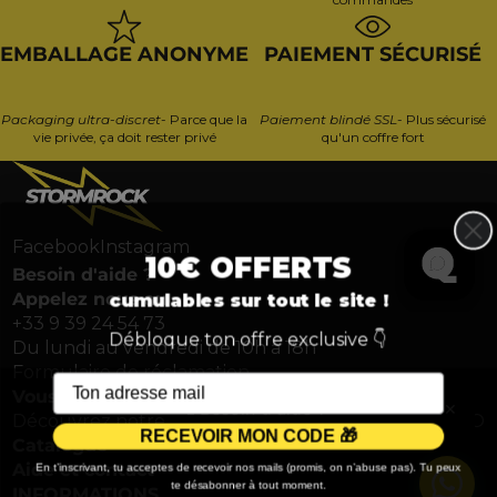
EMBALLAGE ANONYME
PAIEMENT SÉCURISÉ
Packaging ultra-discret
- Parce que la
Paiement blindé SSL
- Plus sécurisé
vie privée, ça doit rester privé
qu'un coffre fort
Facebook
Instagram
10€ OFFERTS
Besoin d'aide ?
Appelez nous au
cumulables sur tout le site !
+33 9 39 24 54 73
Débloque ton offre exclusive 👇
Du lundi au vendredi de 10h à 18h
Formulaire de réclamation
Vous êtes pro ?
×
👋
Besoin d'aide ?
Découvrez notre partenaire professionnel CBD4PRO
RECEVOIR MON CODE 🎁
Catalogue
Aide et contact
En t’inscrivant, tu acceptes de recevoir nos mails (promis, on n’abuse pas). Tu peux
te désabonner à tout moment.
INFORMATIONS