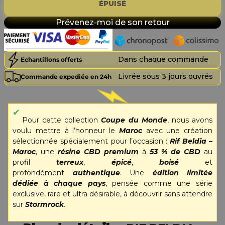
ÉPUISÉ
Prévenez-moi de son retour
Dans chaque commande
Echantillons offerts
Livrée sous 3 jours ouvrés
Commande expediée en 24h
Pour cette collection
Coupe du Monde
, nous avons
voulu mettre à l’honneur le
Maroc
avec une création
sélectionnée spécialement pour l’occasion :
Rif Beldia –
Maroc
, une
résine CBD premium
à
53 % de CBD
au
profil
terreux
,
épicé
,
boisé
et
profondément
authentique
. Une
édition limitée
dédiée à chaque pays
, pensée comme une série
exclusive, rare et ultra désirable, à découvrir sans attendre
sur
Stormrock
.