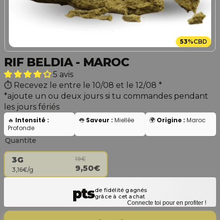
53
%
CBD
RIF BELDIA - MAROC
5 avis
Recevez le entre le 10/08 et le 12/08
*
*ajoute un ou deux jours si tu commandes pendant
les jours fériés
🔥
Intensité :
👅
Saveur :
Miellée
🌍
Origine :
Maroc
Profonde
Quantite
19€
3G
9,50€
3,16€/g
Connecte toi pour en profiter !