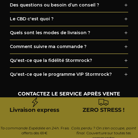
Des questions ou besoin d’un conseil ?
Le CBD c'est quoi ?
Quels sont les modes de livraison ?
Comment suivre ma commande ?
Qu'est-ce que la fidélité Stormrock?
Qu'est-ce que le programme VIP Stormrock?
CONTACTEZ LE SERVICE APRÈS VENTE
Livraison express
ZERO STRESS !
Ta commande Expédiée en 24h.
Frais
Colis perdu ? On s'en occupe, point
offerts dès 69€
final.
Couverture sur toutes tes
commandes