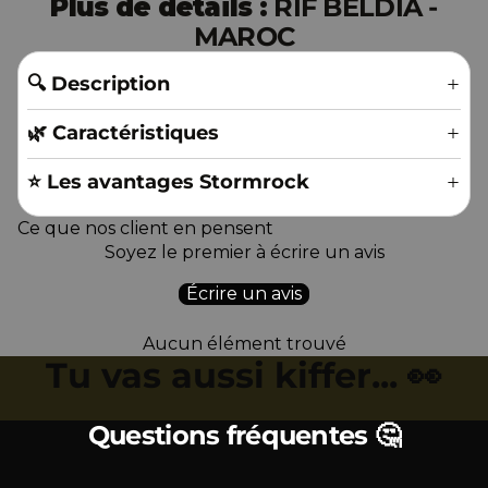
Plus de détails :
RIF BELDIA -
MAROC
🔍 Description
🌿 Caractéristiques
⭐️ Les avantages Stormrock
Ce que nos client en pensent
Soyez le premier à écrire un avis
Écrire un avis
Aucun élément trouvé
Tu vas aussi kiffer... 👀
Questions fréquentes 🤔